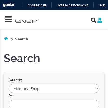
COMUNICA BR
ACESSO À INFORMAÇÃO
PARTI
Skip navigation
IR
PARA
O
CONTEÚDO
Search
Search
Search:
for