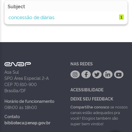
Subject
concessão de diárias
1
NAS REDES
Asa Sul
SPO Área Especial 2-A
CEP 70.610-900
ACESSIBILIDADE
Brasília/DF
DEIXE SEU FEEDBACK
Horário de funcionamento
Compartilhe conosco
se nossos
08h00 às 18h00
canais estão adequados pra
Contato
você? Elogios também são
biblioteca@enap.gov.br
super bem vindos!