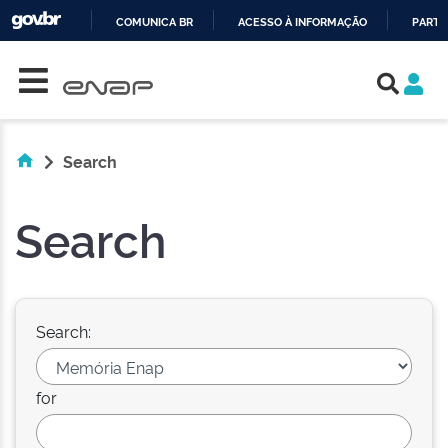
COMUNICA BR
ACESSO À INFORMAÇÃO
PARTI
Skip navigation
IR
PARA
O
CONTEÚDO
Search
Search
Search:
for