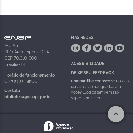
NAS REDES
Asa Sul
SPO Área Especial 2-A
CEP 70.610-900
ACESSIBILIDADE
Brasília/DF
DEIXE SEU FEEDBACK
Horário de funcionamento
Compartilhe conosco
se nossos
08h00 às 18h00
canais estão adequados pra
Contato
você? Elogios também são
biblioteca@enap.gov.br
super bem vindos!