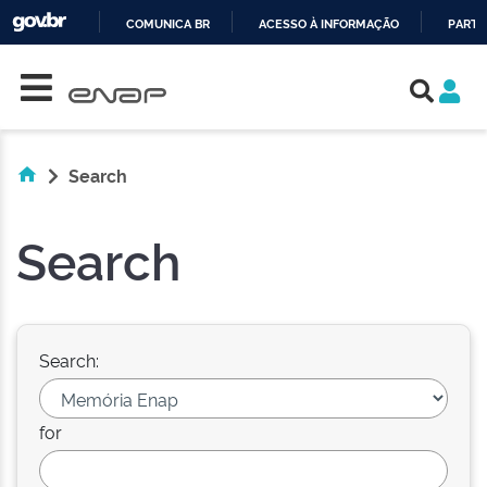
COMUNICA BR
ACESSO À INFORMAÇÃO
PARTI
Skip navigation
IR
PARA
O
CONTEÚDO
Search
Search
Search:
for