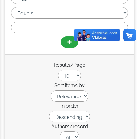
Results/Page
Sort items by
In order
Authors/record