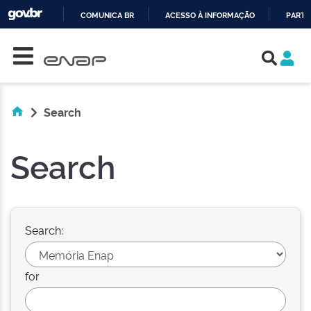
COMUNICA BR
ACESSO À INFORMAÇÃO
PARTI
Skip navigation
IR
PARA
O
CONTEÚDO
Search
Search
Search:
for