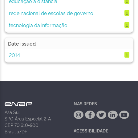
educação a distância
1
rede nacional de escolas de governo
1
tecnologia da informação
1
Date issued
2014
1
NAS REDES
Asa Sul
SPO Área Especial 2-A
CEP 70.610-900
ACESSIBILIDADE
Brasília/DF