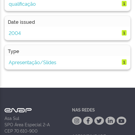
qualificação
1
Date issued
2004
1
Type
Apresentação/Slides
1
NAS REDES
Asa Sul
SPO Área Especial 2-A
CEP 70.610-900