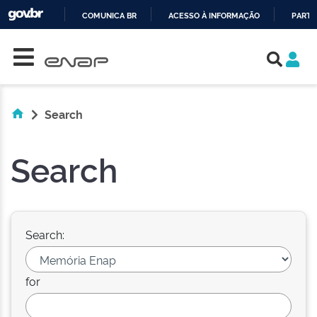
COMUNICA BR
ACESSO À INFORMAÇÃO
PARTI
Skip navigation
IR
PARA
O
CONTEÚDO
Search
Search
Search:
for