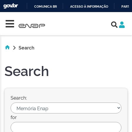
COMUNICA BR
ACESSO À INFORMAÇÃO
PARTI
Skip navigation
IR
PARA
O
CONTEÚDO
Search
Search
Search:
for