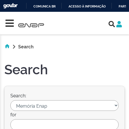
COMUNICA BR
ACESSO À INFORMAÇÃO
PARTI
Skip navigation
IR
PARA
O
CONTEÚDO
Search
Search
Search:
for