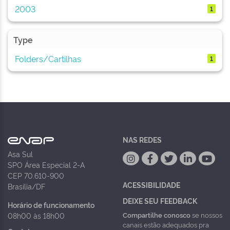
2003
1
Type
Folders/Cartilhas
1
NAS REDES
Asa Sul
SPO Área Especial 2-A
CEP 70.610-900
ACESSIBILIDADE
Brasília/DF
DEIXE SEU FEEDBACK
Horário de funcionamento
Compartilhe conosco
se nossos
08h00 às 18h00
canais estão adequados pra