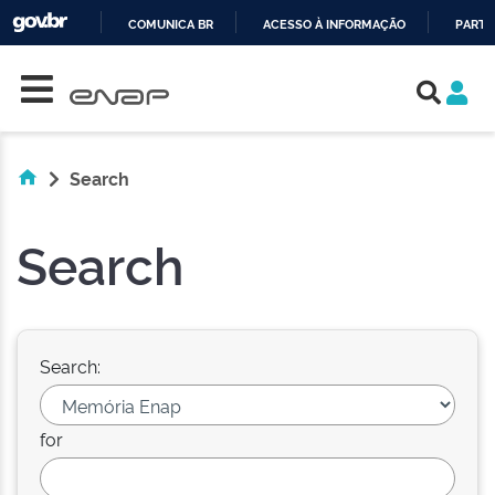
COMUNICA BR
ACESSO À INFORMAÇÃO
PARTI
Skip navigation
IR
PARA
O
CONTEÚDO
Search
Search
Search:
for