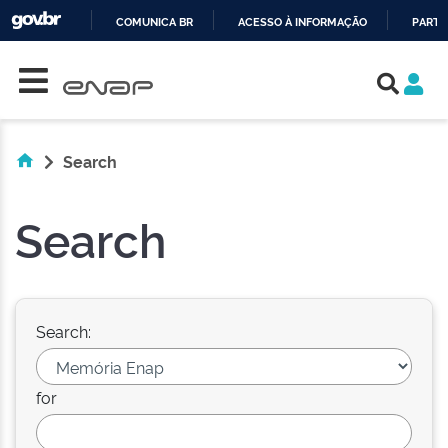
COMUNICA BR
ACESSO À INFORMAÇÃO
PARTI
Skip navigation
IR
PARA
O
CONTEÚDO
Search
Search
Search:
for