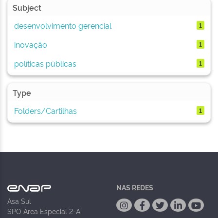
Subject
desenvolvimento gerencial
1
inovação
1
políticas públicas
1
Type
Folders/Cartilhas
1
NAS REDES
Asa Sul
SPO Área Especial 2-A