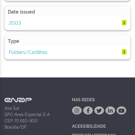
Date issued
2003
1
Type
Folders/Cartilhas
1
NAS REDES
Asa Sul
SPO Área Especial 2-A
CEP 70.610-900
ACESSIBILIDADE
Brasília/DF