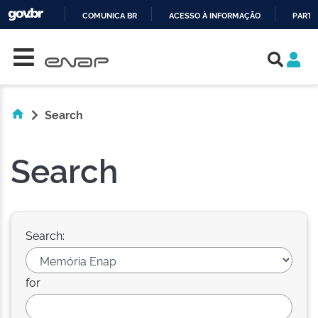
COMUNICA BR
ACESSO À INFORMAÇÃO
PARTI
Skip navigation
IR
PARA
O
CONTEÚDO
Search
Search
Search:
for