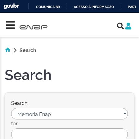
COMUNICA BR
ACESSO À INFORMAÇÃO
PARTI
Skip navigation
IR
PARA
O
CONTEÚDO
Search
Search
Search:
for