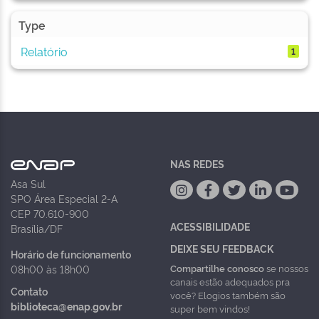
Type
Relatório
1
NAS REDES
Asa Sul
SPO Área Especial 2-A
CEP 70.610-900
ACESSIBILIDADE
Brasília/DF
DEIXE SEU FEEDBACK
Horário de funcionamento
Compartilhe conosco
se nossos
08h00 às 18h00
canais estão adequados pra
Contato
você? Elogios também são
biblioteca@enap.gov.br
super bem vindos!