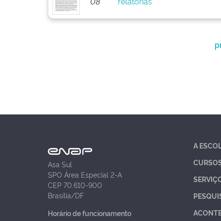
08
relatorias
p
A ESCO
CURSO
Asa Sul
SPO Área Especial 2-A
SERVIÇ
CEP 70.610-900
Brasília/DF
PESQUI
ACONT
Horário de funcionamento