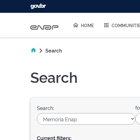
Skip navigation
HOME
COMMUNITI
Search
Search
fo
Search:
Current filters: