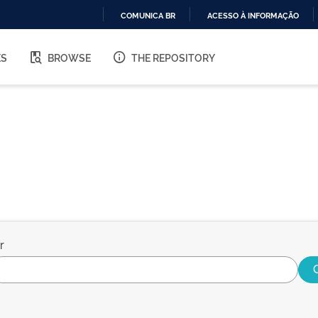
COMUNICA BR
ACESSO À INFORMAÇÃO
IR
PARA
ES
BROWSE
THE REPOSITORY
O
CONTEÚDO
r