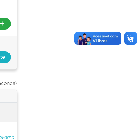
econds).
overno