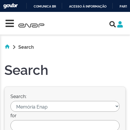
COMUNICA BR
ACESSO À INFORMAÇÃO
PARTI
Skip navigation
IR
PARA
O
CONTEÚDO
Search
Search
Search:
for