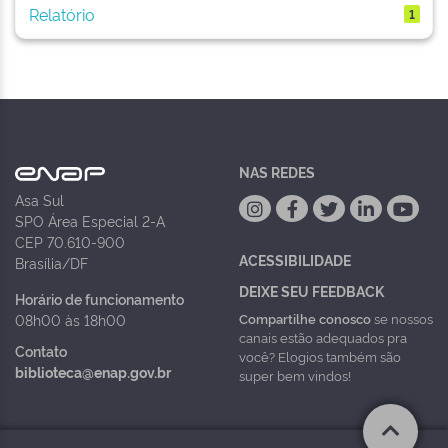
Relatório
1
NAS REDES
Asa Sul
SPO Área Especial 2-A
CEP 70.610-900
ACESSIBILIDADE
Brasília/DF
DEIXE SEU FEEDBACK
Horário de funcionamento
Compartilhe conosco
se nossos
08h00 às 18h00
canais estão adequados pra
Contato
você? Elogios também são
biblioteca@enap.gov.br
super bem vindos!