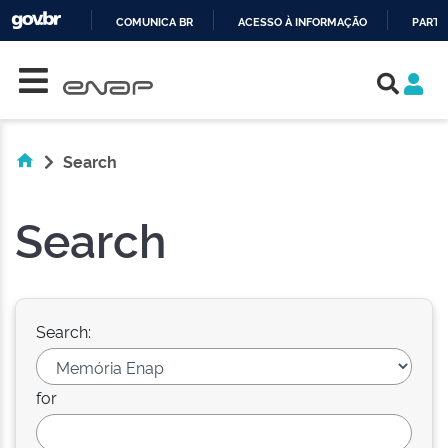
COMUNICA BR
ACESSO À INFORMAÇÃO
PARTI
Skip navigation
IR
PARA
O
CONTEÚDO
Search
Search
Search:
for