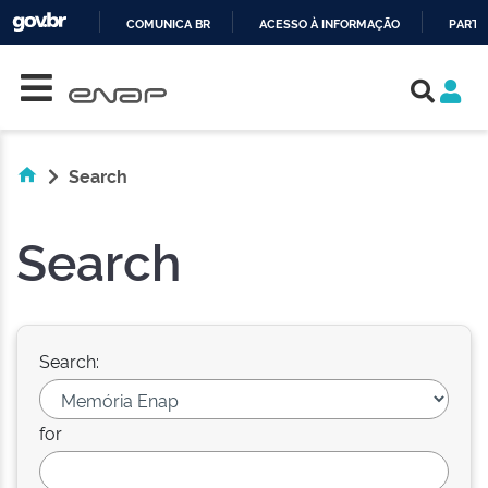
COMUNICA BR
ACESSO À INFORMAÇÃO
PARTI
Skip navigation
IR
PARA
O
CONTEÚDO
Search
Search
Search:
for