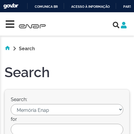
COMUNICA BR
ACESSO À INFORMAÇÃO
PARTI
Skip navigation
IR
PARA
O
CONTEÚDO
Search
Search
Search:
for