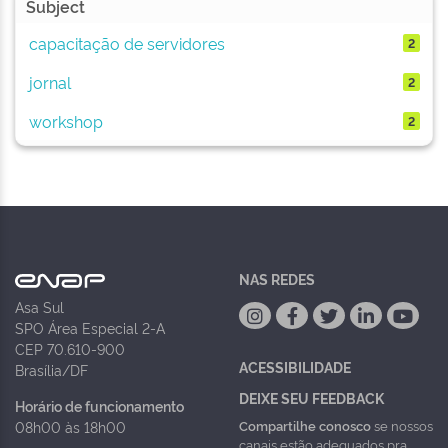
Subject
capacitação de servidores
2
jornal
2
workshop
2
NAS REDES
Asa Sul
SPO Área Especial 2-A
CEP 70.610-900
ACESSIBILIDADE
Brasília/DF
DEIXE SEU FEEDBACK
Horário de funcionamento
Compartilhe conosco
se nossos
08h00 às 18h00
canais estão adequados pra