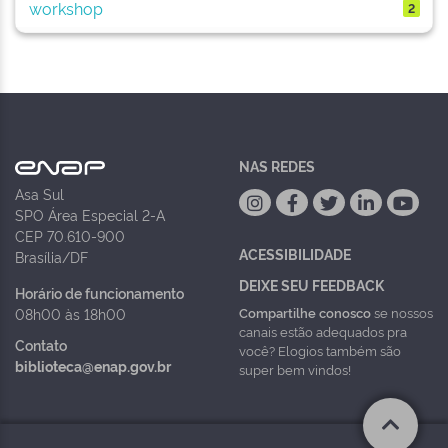
workshop
2
NAS REDES
Asa Sul
SPO Área Especial 2-A
CEP 70.610-900
ACESSIBILIDADE
Brasília/DF
DEIXE SEU FEEDBACK
Horário de funcionamento
Compartilhe conosco
se nossos
08h00 às 18h00
canais estão adequados pra
Contato
você? Elogios também são
biblioteca@enap.gov.br
super bem vindos!