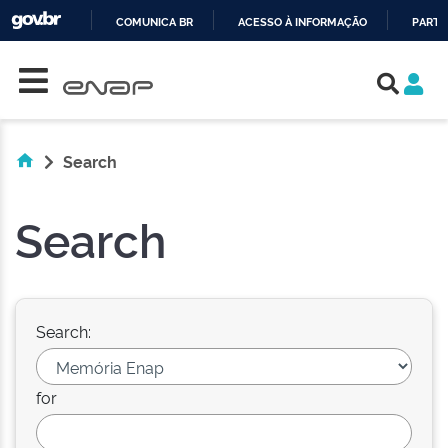
COMUNICA BR
ACESSO À INFORMAÇÃO
PARTI
Skip navigation
IR
PARA
O
CONTEÚDO
Search
Search
Search:
for