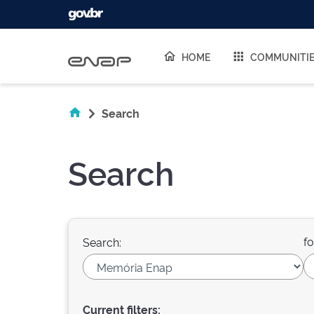
Skip navigation
HOME
COMMUNITI
Search
Search
fo
Search:
Current filters: