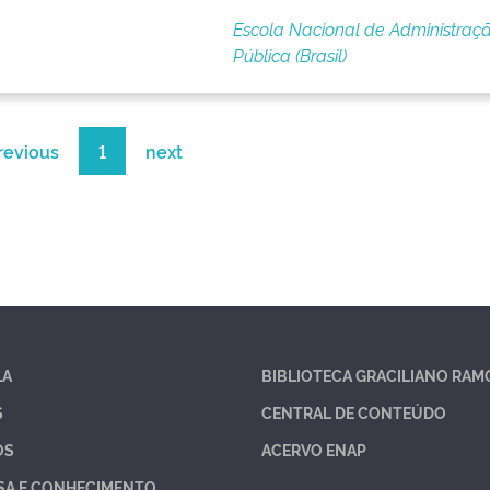
Escola Nacional de Administraç
Pública (Brasil)
revious
1
next
LA
BIBLIOTECA GRACILIANO RAM
S
CENTRAL DE CONTEÚDO
OS
ACERVO ENAP
SA E CONHECIMENTO