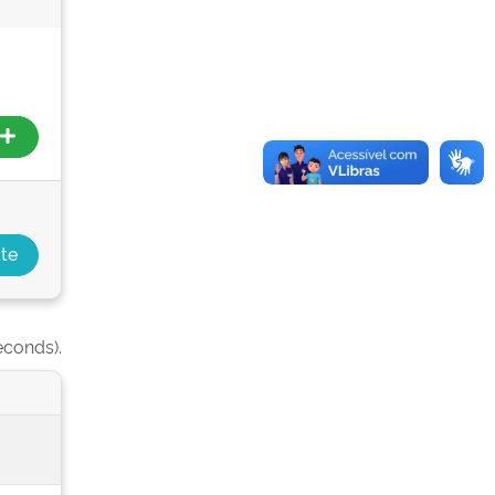
econds).