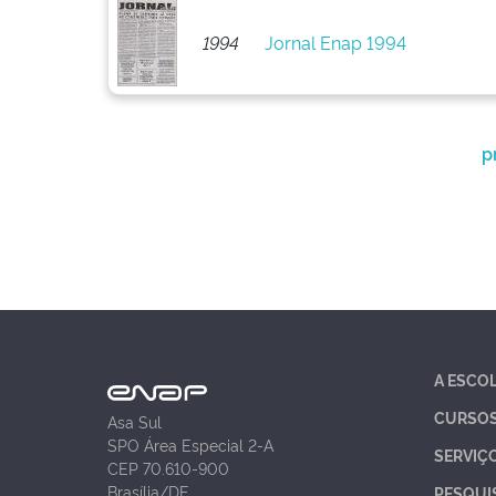
1994
Jornal Enap 1994
p
A ESCO
CURSO
Asa Sul
SPO Área Especial 2-A
SERVIÇ
CEP 70.610-900
Brasília/DF
PESQUI