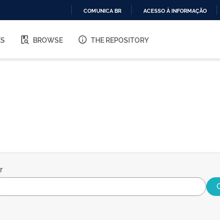
COMUNICA BR
ACESSO À INFORMAÇÃO
IR
PARA
ES
BROWSE
THE REPOSITORY
O
CONTEÚDO
r