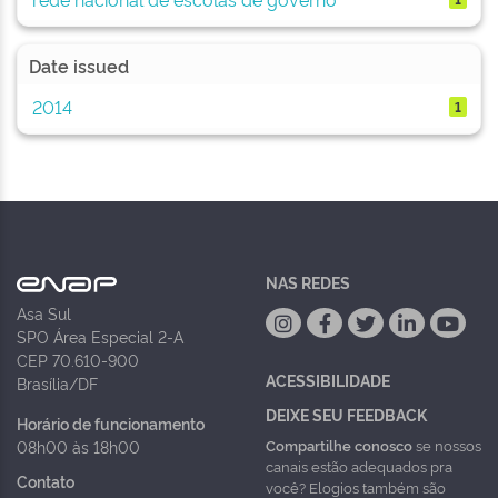
Date issued
2014
1
NAS REDES
Asa Sul
SPO Área Especial 2-A
CEP 70.610-900
ACESSIBILIDADE
Brasília/DF
DEIXE SEU FEEDBACK
Horário de funcionamento
Compartilhe conosco
se nossos
08h00 às 18h00
canais estão adequados pra
Contato
você? Elogios também são