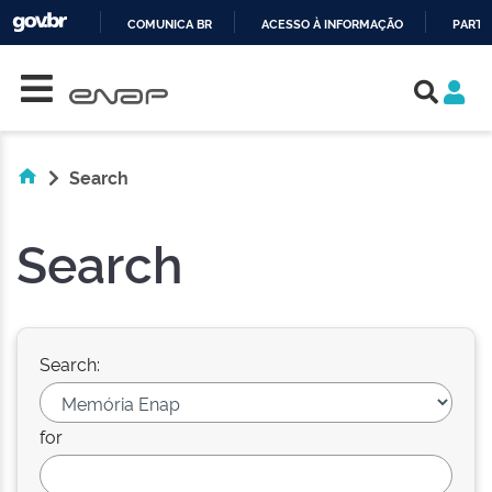
COMUNICA BR
ACESSO À INFORMAÇÃO
PARTI
Skip navigation
IR
PARA
O
CONTEÚDO
Search
Search
Search:
for