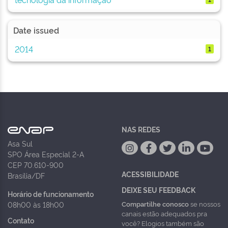
Date issued
2014
1
NAS REDES
Asa Sul
SPO Área Especial 2-A
CEP 70.610-900
ACESSIBILIDADE
Brasília/DF
DEIXE SEU FEEDBACK
Horário de funcionamento
Compartilhe conosco
se nossos
08h00 às 18h00
canais estão adequados pra
Contato
você? Elogios também são