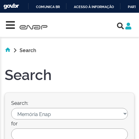
COMUNICA BR
ACESSO À INFORMAÇÃO
PARTI
Skip navigation
IR
PARA
O
CONTEÚDO
Search
Search
Search:
for