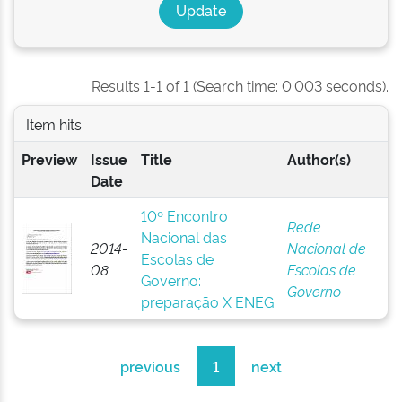
Results 1-1 of 1 (Search time: 0.003 seconds).
Item hits:
Preview
Issue
Title
Author(s)
Date
10º Encontro
Rede
Nacional das
2014-
Nacional de
Escolas de
08
Escolas de
Governo:
Governo
preparação X ENEG
previous
1
next