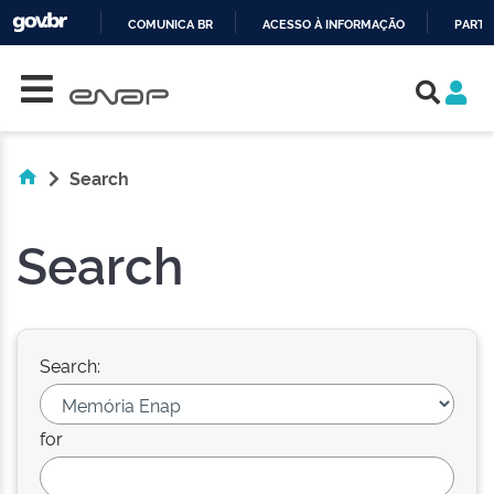
COMUNICA BR
ACESSO À INFORMAÇÃO
PARTI
Skip navigation
IR
PARA
O
CONTEÚDO
Search
Search
Search:
for