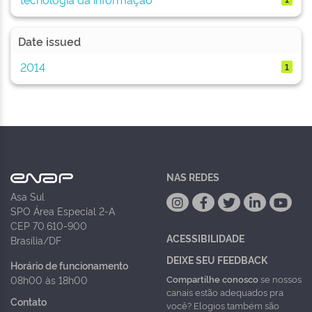
Date issued
2014
1
NAS REDES
Asa Sul
SPO Área Especial 2-A
CEP 70.610-900
ACESSIBILIDADE
Brasília/DF
DEIXE SEU FEEDBACK
Horário de funcionamento
Compartilhe conosco
se nossos
08h00 às 18h00
canais estão adequados pra
Contato
você? Elogios também são