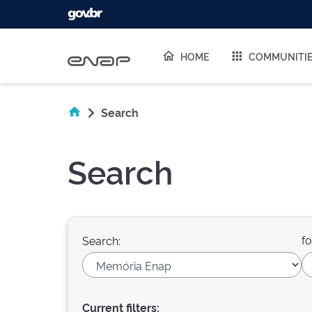
Skip navigation
HOME
COMMUNITI
Search
Search
fo
Search:
Current filters: