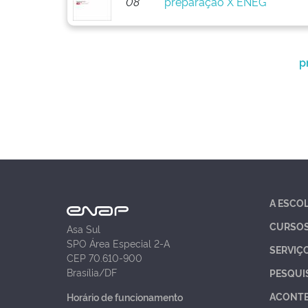
08
preparação X ENEG
p
A ESCO
CURSO
Asa Sul
SPO Área Especial 2-A
SERVIÇ
CEP 70.610-900
Brasília/DF
PESQUI
ACONT
Horário de funcionamento