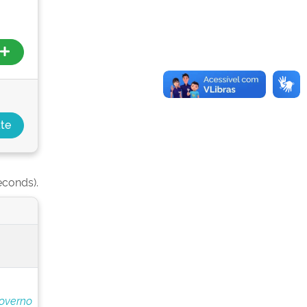
econds).
overno