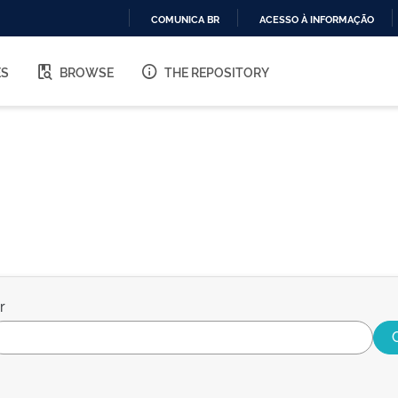
COMUNICA BR
ACESSO À INFORMAÇÃO
IR
PARA
ES
BROWSE
THE REPOSITORY
O
CONTEÚDO
r