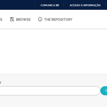
COMUNICA BR
ACESSO À INFORMAÇÃO
IR
PARA
ES
BROWSE
THE REPOSITORY
O
CONTEÚDO
r