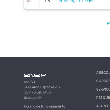
08
preparação X ENEG
p
A ESCO
CURSO
Asa Sul
SPO Área Especial 2-A
SERVIÇ
CEP 70.610-900
Brasília/DF
PESQUI
ACONT
Horário de funcionamento