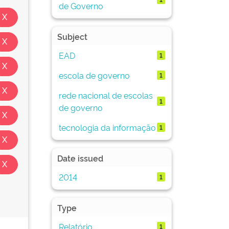
de Governo
Subject
EAD
1
escola de governo
1
rede nacional de escolas
1
de governo
tecnologia da informação
1
Date issued
2014
1
Type
Relatório
1