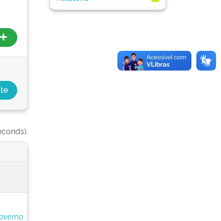
econds).
overno