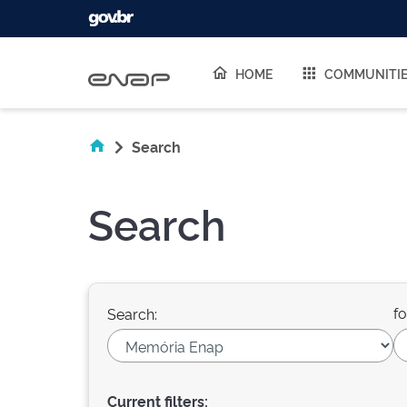
Skip navigation
HOME
COMMUNITI
Search
Search
fo
Search:
Current filters: