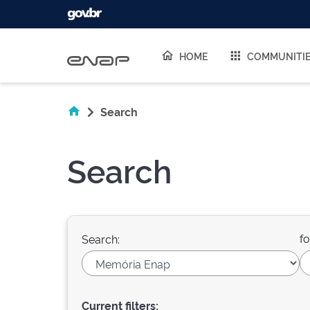
Skip navigation
HOME
COMMUNITI
Search
Search
fo
Search:
Current filters: