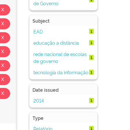
de Governo
Subject
EAD
1
educação a distância
1
rede nacional de escolas
1
de governo
tecnologia da informação
1
Date issued
2014
1
Type
Relatório
1