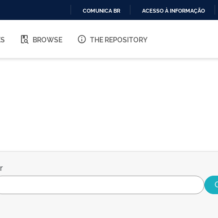
COMUNICA BR
ACESSO À INFORMAÇÃO
IR
PARA
ES
BROWSE
THE REPOSITORY
O
CONTEÚDO
r