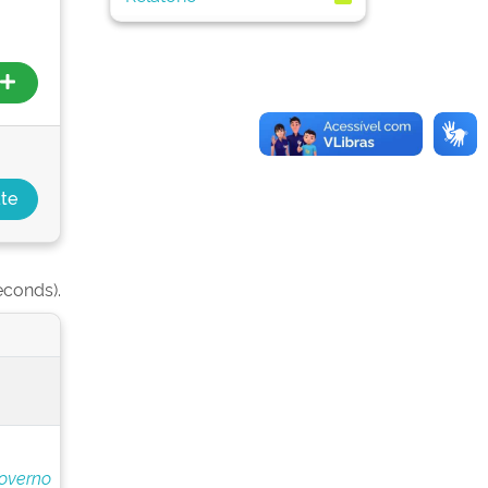
econds).
overno