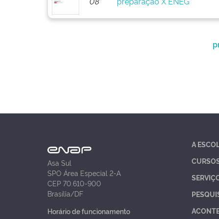
08
preparação X ENEG
p
A ESCO
CURSO
Asa Sul
SPO Área Especial 2-A
SERVIÇ
CEP 70.610-900
Brasília/DF
PESQUI
ACONT
Horário de funcionamento