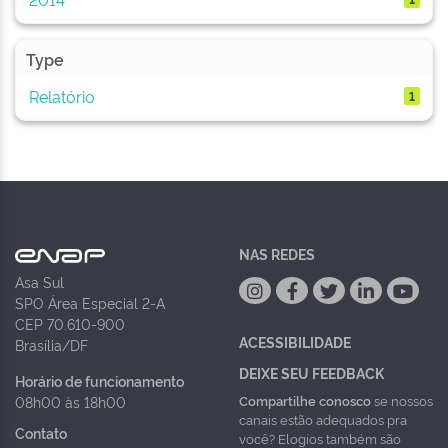
Type
Relatório
1
NAS REDES
Asa Sul
SPO Área Especial 2-A
CEP 70.610-900
ACESSIBILIDADE
Brasília/DF
DEIXE SEU FEEDBACK
Horário de funcionamento
Compartilhe conosco
se nossos
08h00 às 18h00
canais estão adequados pra
Contato
você? Elogios também são