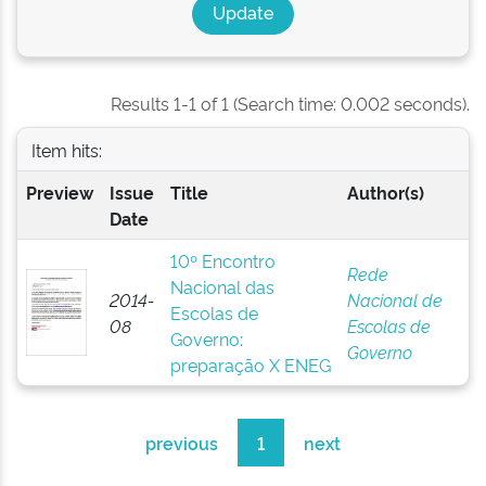
Results 1-1 of 1 (Search time: 0.002 seconds).
Item hits:
Preview
Issue
Title
Author(s)
Date
10º Encontro
Rede
Nacional das
2014-
Nacional de
Escolas de
08
Escolas de
Governo:
Governo
preparação X ENEG
previous
1
next