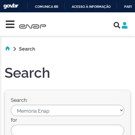
COMUNICA BR
ACESSO À INFORMAÇÃO
PARTI
Skip navigation
IR
PARA
O
CONTEÚDO
Search
Search
Search:
for