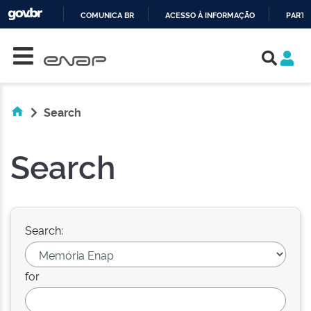
COMUNICA BR
ACESSO À INFORMAÇÃO
PARTI
Skip navigation
IR
PARA
O
CONTEÚDO
Search
Search
Search:
for