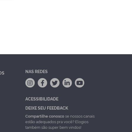
NAS REDES
OS
ACESSIBILIDADE
DEIXE SEU FEEDBACK
Compartilhe conosco
se nossos canais
estão adequados pra você? Elogios
também são super bem vindos!