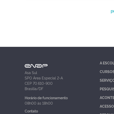
p
A ESCO
CURSO
Asa Sul
SPO Área Especial 2-A
SERVIÇ
CEP 70.610-900
Brasília/DF
PESQUI
ACONT
Horário de funcionamento
08h00 às 18h00
ACESSO
Contato