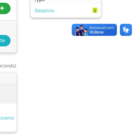
Relatório
1
econds).
overno