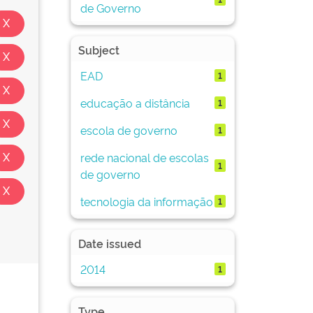
de Governo
Subject
EAD
1
educação a distância
1
escola de governo
1
rede nacional de escolas
1
de governo
tecnologia da informação
1
Date issued
2014
1
Type