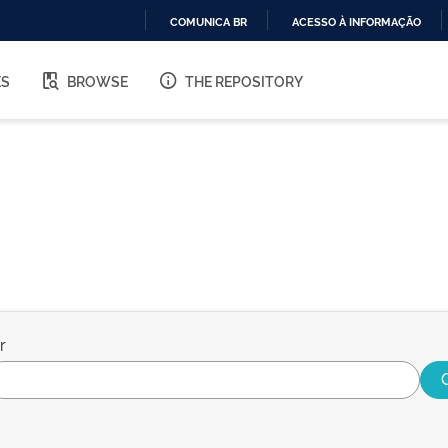
COMUNICA BR
ACESSO À INFORMAÇÃO
IR
PARA
ES
BROWSE
THE REPOSITORY
O
CONTEÚDO
r