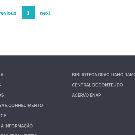
revious
1
next
LA
BIBLIOTECA GRACILIANO RAM
S
CENTRAL DE CONTEÚDO
OS
ACERVO ENAP
SA E CONHECIMENTO
ECE
 À INFORMAÇÃO