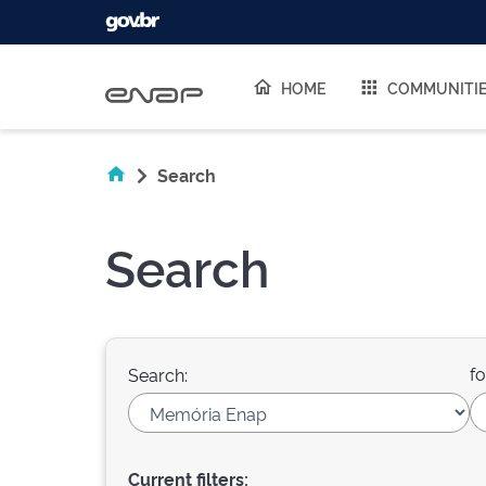
Skip navigation
HOME
COMMUNITI
Search
Search
fo
Search:
Current filters: