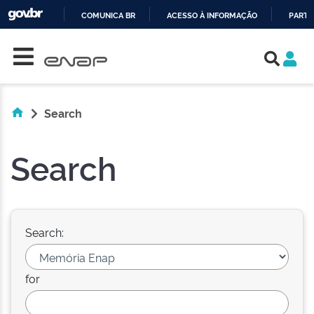
COMUNICA BR
ACESSO À INFORMAÇÃO
PARTI
Skip navigation
IR
PARA
O
CONTEÚDO
Search
Search
Search:
for