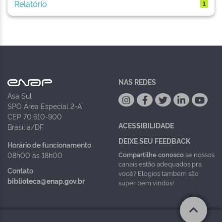
Relatório
1
NAS REDES
Asa Sul
SPO Área Especial 2-A
CEP 70.610-900
ACESSIBILIDADE
Brasília/DF
DEIXE SEU FEEDBACK
Horário de funcionamento
Compartilhe conosco
se nossos
08h00 às 18h00
canais estão adequados pra
Contato
você? Elogios também são
biblioteca@enap.gov.br
super bem vindos!