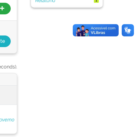
econds).
overno