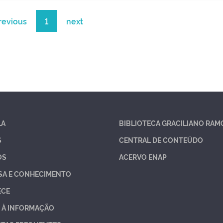
revious
1
next
LA
BIBLIOTECA GRACILIANO RAM
S
CENTRAL DE CONTEÚDO
OS
ACERVO ENAP
SA E CONHECIMENTO
ECE
 À INFORMAÇÃO