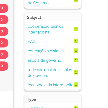
de Governo
Subject
cooperação técnica
1
internacional
EAD
1
educação a distância
1
escola de governo
1
rede nacional de escolas
1
de governo
tecnologia da informação
1
Type
Relatório
1