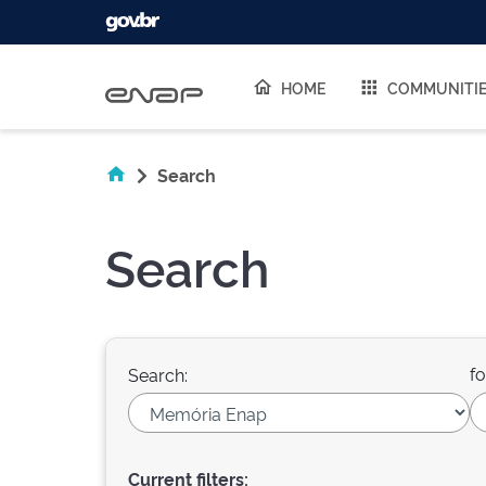
Skip navigation
HOME
COMMUNITI
Search
Search
fo
Search:
Current filters: