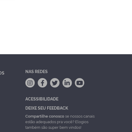
NAS REDES
OS
ACESSIBILIDADE
DEIXE SEU FEEDBACK
Compartilhe conosco
se nossos canais
estão adequados pra você? Elogios
também são super bem vindos!