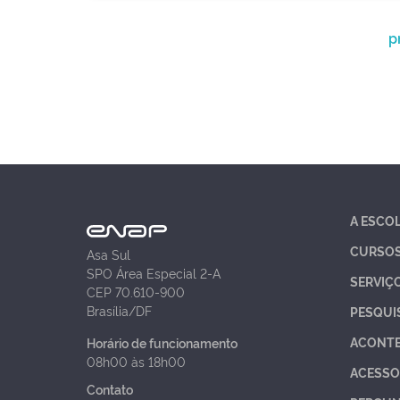
p
A ESCO
CURSO
Asa Sul
SPO Área Especial 2-A
SERVIÇ
CEP 70.610-900
Brasília/DF
PESQUI
ACONT
Horário de funcionamento
08h00 às 18h00
ACESSO
Contato