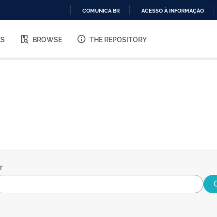
COMUNICA BR
ACESSO À INFORMAÇÃO
IR
PARA
ES
BROWSE
THE REPOSITORY
O
CONTEÚDO
r