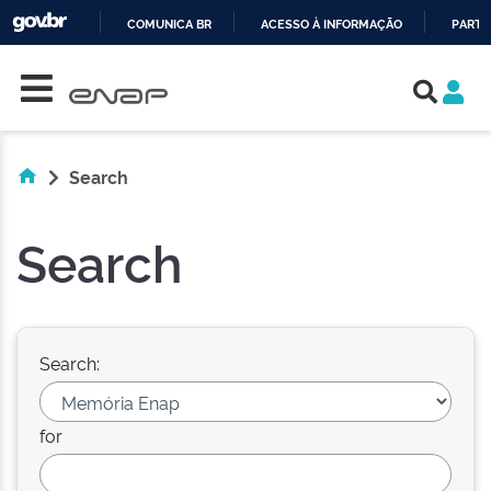
COMUNICA BR
ACESSO À INFORMAÇÃO
PARTI
Skip navigation
IR
PARA
O
CONTEÚDO
Search
Search
Search:
for