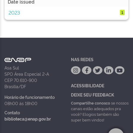
Date issued
2023
1
NAS REDES
Asa Sul
SPO Área Especial 2-A
CEP 70.610-900
ACESSIBILIDADE
Brasília/DF
DEIXE SEU FEEDBACK
Horário de funcionamento
Compartilhe conosco
se nossos
08h00 às 18h00
canais estão adequados pra
Contato
você? Elogios também são
biblioteca@enap.gov.br
super bem vindos!