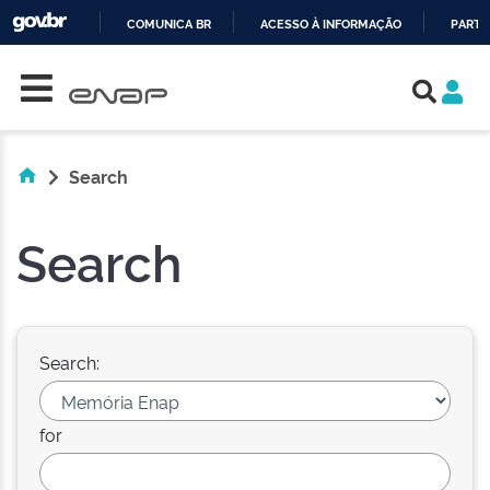
COMUNICA BR
ACESSO À INFORMAÇÃO
PARTI
Skip navigation
IR
PARA
O
CONTEÚDO
Search
Search
Search:
for