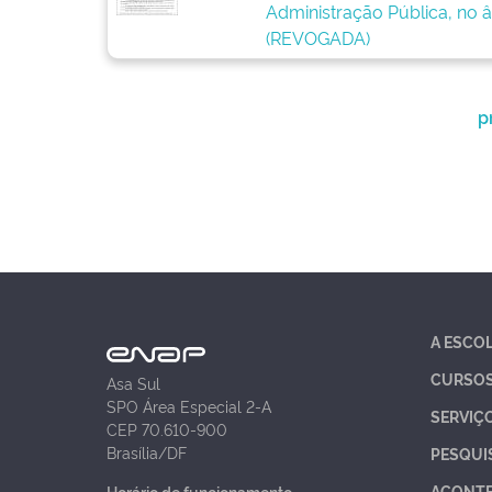
Administração Pública, no 
(REVOGADA)
p
A ESCO
CURSO
Asa Sul
SPO Área Especial 2-A
SERVIÇ
CEP 70.610-900
Brasília/DF
PESQUI
ACONT
Horário de funcionamento