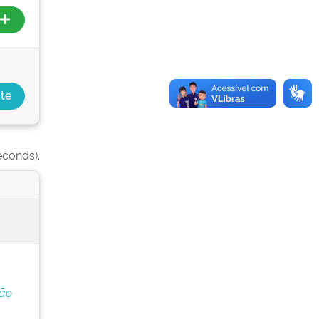
econds).
ção