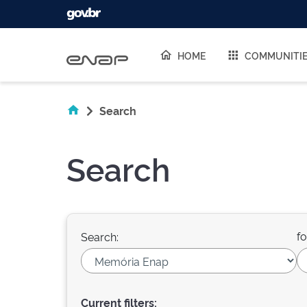
Skip navigation
HOME
COMMUNITI
Search
Search
fo
Search:
Current filters: