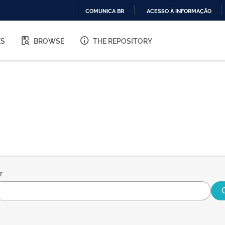
COMUNICA BR
ACESSO À INFORMAÇÃO
IR
PARA
ES
BROWSE
THE REPOSITORY
O
CONTEÚDO
r