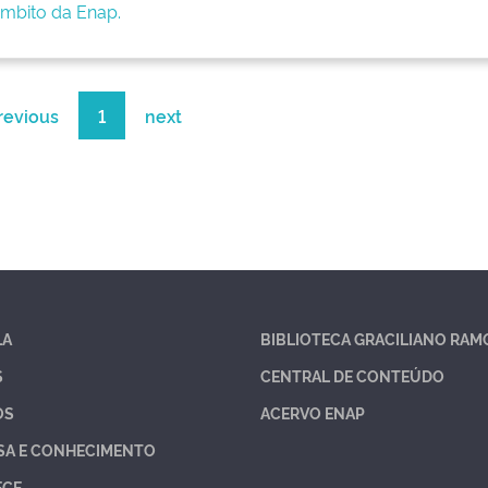
âmbito da Enap.
revious
1
next
LA
BIBLIOTECA GRACILIANO RAM
S
CENTRAL DE CONTEÚDO
OS
ACERVO ENAP
SA E CONHECIMENTO
ECE