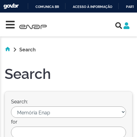
COMUNICA BR
ACESSO À INFORMAÇÃO
PARTI
Skip navigation
IR
PARA
O
CONTEÚDO
Search
Search
Search:
for