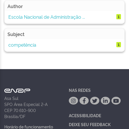
Author
Escola Nacional de Administração ...
1
Subject
competência
1
NAS REDES
Asa Sul
SPO Área Especial 2-A
CEP 70.610-900
ACESSIBILIDADE
Brasília/DF
DEIXE SEU FEEDBACK
Horário de funcionamento