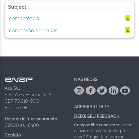
Subject
competência
1
concessão de diárias
1
NAS REDES
Asa Sul
SPO Área Especial 2-A
CEP 70.610-900
ACESSIBILIDADE
Brasília/DF
DEIXE SEU FEEDBACK
Horário de funcionamento
Compartilhe conosco
se nossos
08h00 às 18h00
canais estão adequados pra
Contato
você? Elogios também são