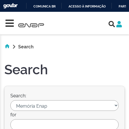
COMUNICA BR
ACESSO À INFORMAÇÃO
PARTI
Skip navigation
IR
PARA
O
CONTEÚDO
Search
Search
Search:
for