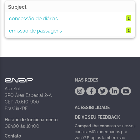
Subject
concessão de diárias
1
emissão de passagens
1
NAS REDES
Asa Sul
SPO Área Especial 2-A
CEP 70.610-900
ACESSIBILIDADE
Brasília/DF
DEIXE SEU FEEDBACK
Horário de funcionamento
Compartilhe conosco
se nossos
08h00 às 18h00
canais estão adequados pra
Contato
você? Elogios também são