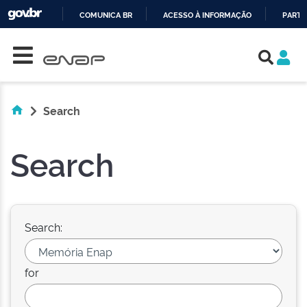
COMUNICA BR
ACESSO À INFORMAÇÃO
PARTI
Skip navigation
IR
PARA
O
CONTEÚDO
Search
Search
Search:
for