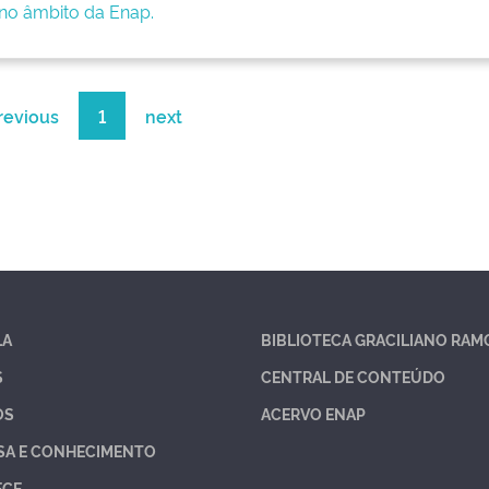
 no âmbito da Enap.
revious
1
next
LA
BIBLIOTECA GRACILIANO RAM
S
CENTRAL DE CONTEÚDO
OS
ACERVO ENAP
SA E CONHECIMENTO
ECE