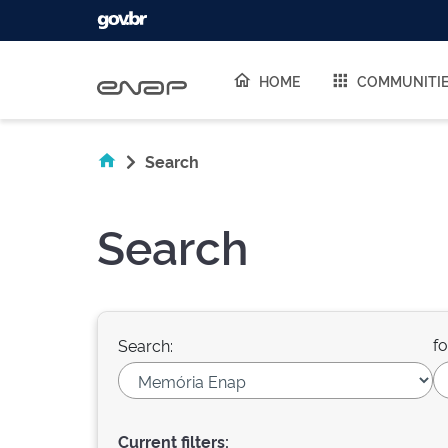
Skip navigation
HOME
COMMUNITI
Search
Search
fo
Search:
Current filters: