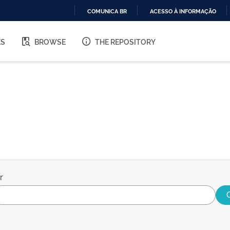
COMUNICA BR
ACESSO À INFORMAÇÃO
IR
PARA
ES
BROWSE
THE REPOSITORY
O
CONTEÚDO
r