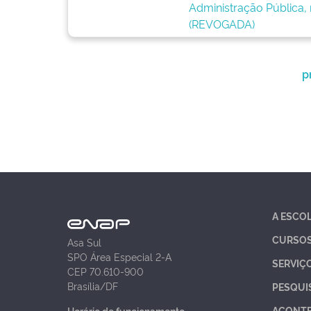
Administração Pública,
(REVOGADA)
p
A ESCO
CURSO
Asa Sul
SPO Área Especial 2-A
SERVIÇ
CEP 70.610-900
Brasília/DF
PESQUI
ACONT
Horário de funcionamento