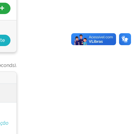
econds).
ação