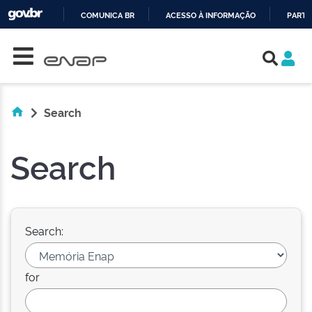
COMUNICA BR
ACESSO À INFORMAÇÃO
PARTI
Skip navigation
IR
PARA
O
CONTEÚDO
Search
Search
Search:
for