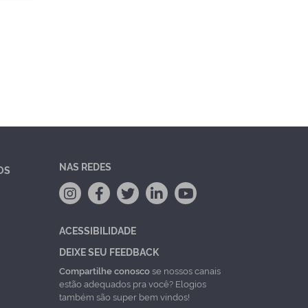
NAS REDES
OS
ACESSIBILIDADE
DEIXE SEU FEEDBACK
Compartilhe conosco
se nossos canais
estão adequados pra você? Elogios
também são super bem vindos!