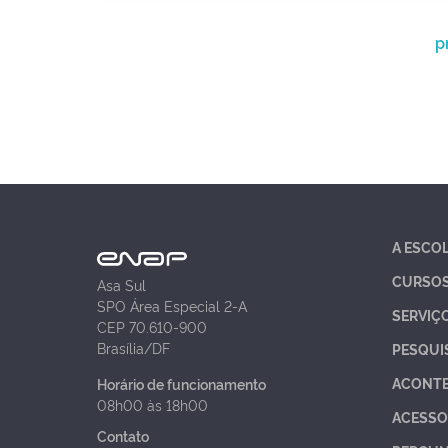
p
A ESCO
CURSO
Asa Sul
SPO Área Especial 2-A
SERVIÇ
CEP 70.610-900
Brasília/DF
PESQUI
ACONT
Horário de funcionamento
08h00 às 18h00
ACESSO
Contato