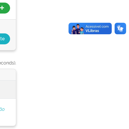
econds).
ção