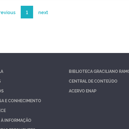
revious
1
next
LA
BIBLIOTECA GRACILIANO RAM
S
CENTRAL DE CONTEÚDO
OS
ACERVO ENAP
SA E CONHECIMENTO
ECE
 À INFORMAÇÃO