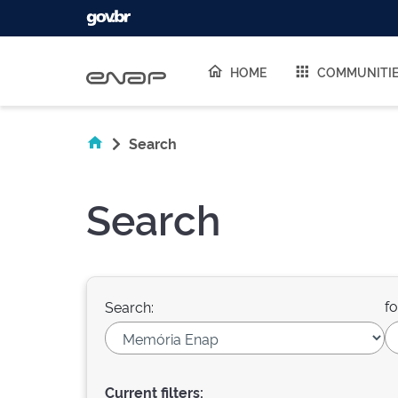
Skip navigation
HOME
COMMUNITI
Search
Search
fo
Search:
Current filters: