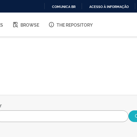
COMUNICA BR
ACESSO À INFORMAÇÃO
IR
PARA
ES
BROWSE
THE REPOSITORY
O
CONTEÚDO
r