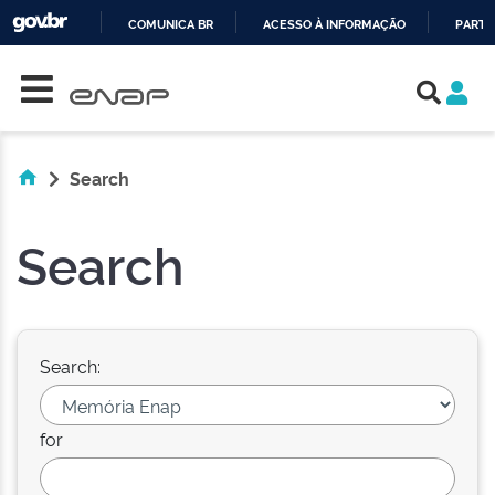
COMUNICA BR
ACESSO À INFORMAÇÃO
PARTI
Skip navigation
IR
PARA
O
CONTEÚDO
Search
Search
Search:
for