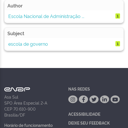
Author
Escola Nacional de Administração ...
1
Subject
escola de governo
1
NAS REDES
Asa Sul
SPO Área Especial 2-A
CEP 70.610-900
ACESSIBILIDADE
Brasília/DF
DEIXE SEU FEEDBACK
Horário de funcionamento