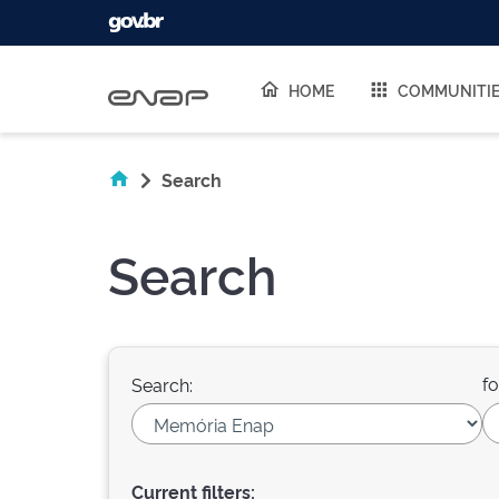
Skip navigation
HOME
COMMUNITI
Search
Search
fo
Search:
Current filters: