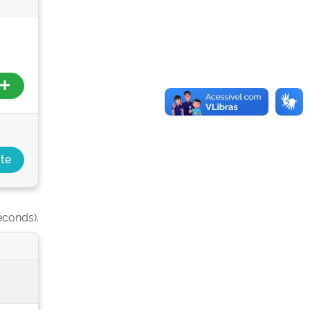
econds).