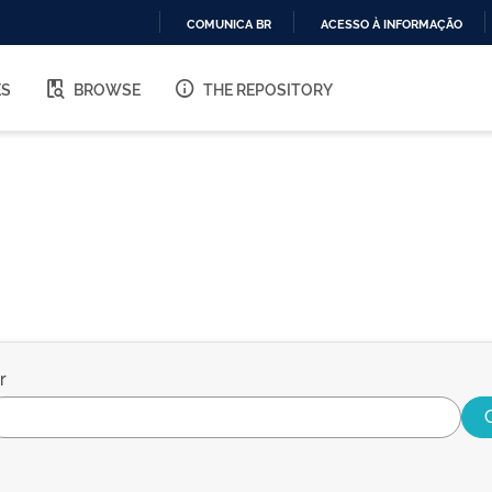
COMUNICA BR
ACESSO À INFORMAÇÃO
IR
PARA
ES
BROWSE
THE REPOSITORY
O
CONTEÚDO
r