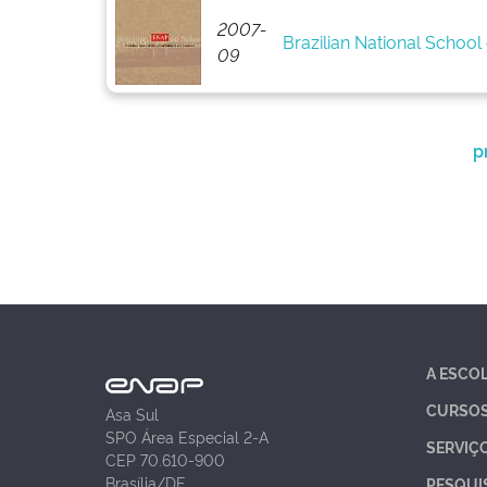
2007-
Brazilian National School 
09
p
A ESCO
CURSO
Asa Sul
SPO Área Especial 2-A
SERVIÇ
CEP 70.610-900
Brasília/DF
PESQUI