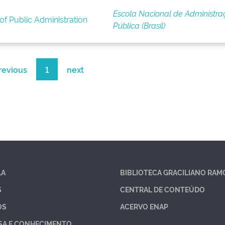
Escola Nacional de Administra
of Public Administration
Pública (Brasil)
revious
1
next
LA
BIBLIOTECA GRACILIANO RAM
S
CENTRAL DE CONTEÚDO
OS
ACERVO ENAP
SA E CONHECIMENTO