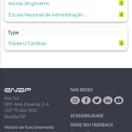
escola de governo
1
Escola Nacional de Administração ...
1
Type
Folders/Cartilhas
1
NAS REDES
Asa Sul
SPO Área Especial 2-A
CEP 70.610-900
ACESSIBILIDADE
Brasília/DF
DEIXE SEU FEEDBACK
Horário de funcionamento