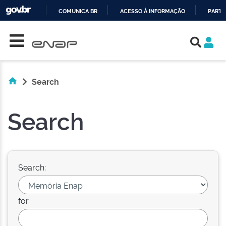
COMUNICA BR
ACESSO À INFORMAÇÃO
PARTI
Skip navigation
IR
PARA
O
CONTEÚDO
Search
Search
Search:
for