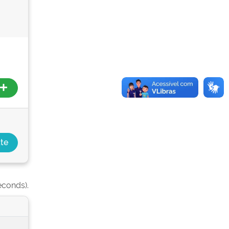
econds).