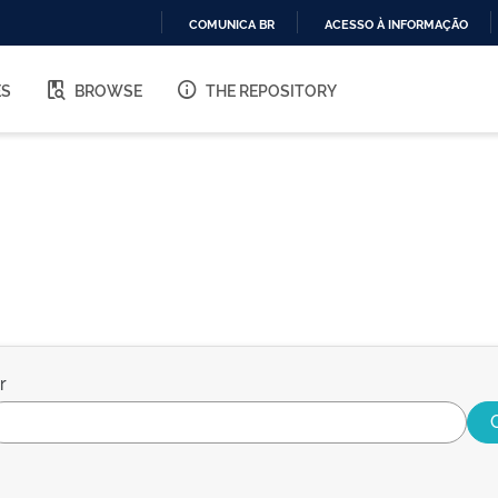
COMUNICA BR
ACESSO À INFORMAÇÃO
IR
PARA
ES
BROWSE
THE REPOSITORY
O
CONTEÚDO
r