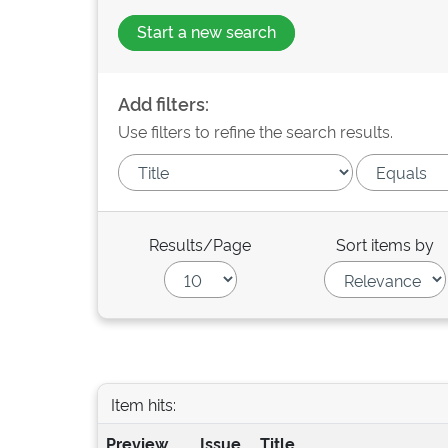
Start a new search
Add filters:
Use filters to refine the search results.
Results/Page
Sort items by
Item hits:
Preview
Issue
Title