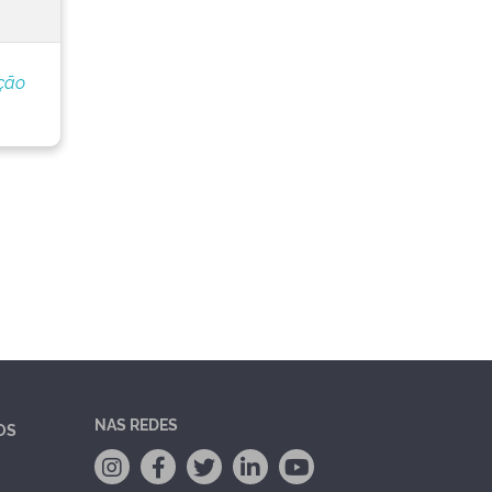
ção
NAS REDES
OS