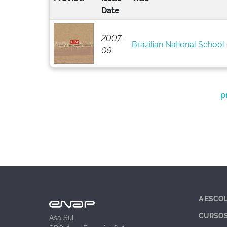
Date
2007-
Brazilian National School 
09
p
A ESCO
CURSO
Asa Sul