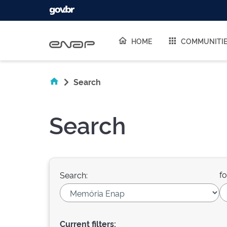
Skip navigation
HOME
COMMUNITI
Search
Search
fo
Search:
Current filters: