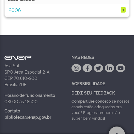
2006
1
NAS REDES
Asa Sul
SPO Área Especial 2-A
CEP 70.610-900
ACESSIBILIDADE
Brasília/DF
DEIXE SEU FEEDBACK
Horário de funcionamento
Compartilhe conosco
se nossos
08h00 às 18h00
canais estão adequados pra
Contato
você? Elogios também são
biblioteca@enap.gov.br
super bem vindos!