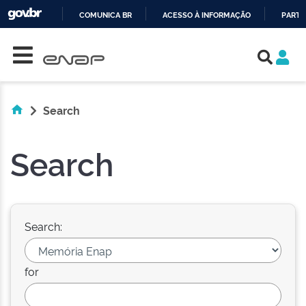
COMUNICA BR
ACESSO À INFORMAÇÃO
PARTI
Skip navigation
IR
PARA
O
CONTEÚDO
Search
Search
Search:
for