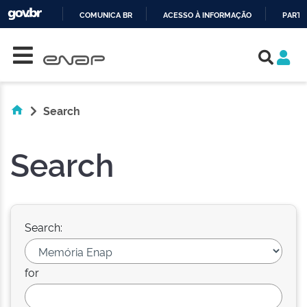
COMUNICA BR
ACESSO À INFORMAÇÃO
PARTI
Skip navigation
IR
PARA
O
CONTEÚDO
Search
Search
Search:
for