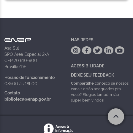
NAS REDES
Asa Sul
SPO Área Especial 2-A
CEP 70.610-900
ACESSIBILIDADE
Brasília/DF
DEIXE SEU FEEDBACK
Horário de funcionamento
Compartilhe conosco
se nossos
08h00 às 18h00
canais estão adequados pra
Contato
você? Elogios também são
biblioteca@enap.gov.br
super bem vindos!