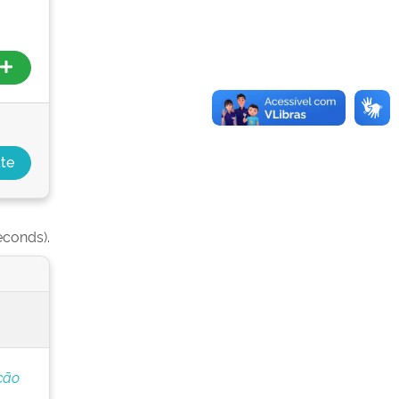
econds).
ção