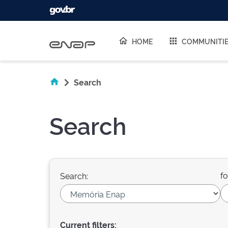
Skip navigation
HOME
COMMUNITI
Search
Search
fo
Search:
Current filters: