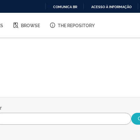
COMUNICA BR
ACESSO À INFORMAÇÃO
IR
PARA
ES
BROWSE
THE REPOSITORY
O
CONTEÚDO
r