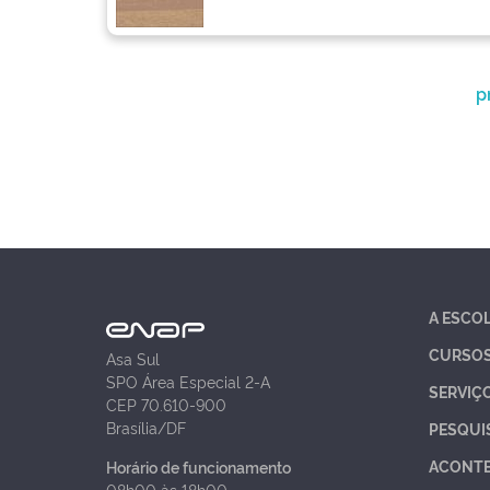
p
A ESCO
CURSO
Asa Sul
SPO Área Especial 2-A
SERVIÇ
CEP 70.610-900
Brasília/DF
PESQUI
ACONT
Horário de funcionamento
08h00 às 18h00