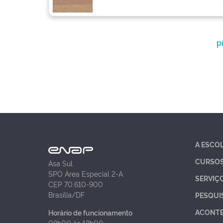
p
A ESCO
CURSO
Asa Sul
SPO Área Especial 2-A
SERVIÇ
CEP 70.610-900
Brasília/DF
PESQUI
ACONT
Horário de funcionamento
08h00 às 18h00