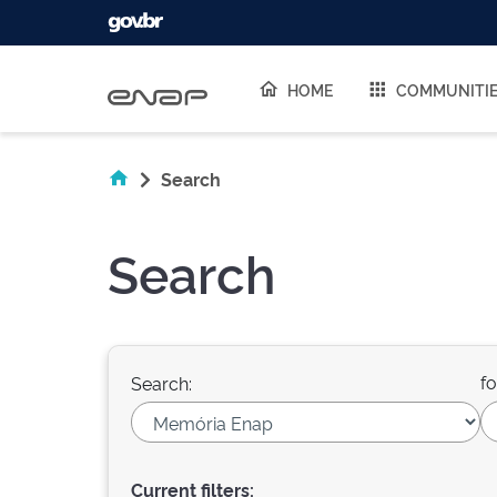
Skip navigation
HOME
COMMUNITI
Search
Search
fo
Search:
Current filters: