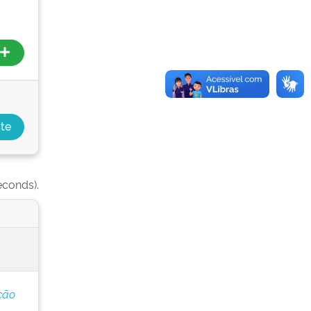
econds).
ção