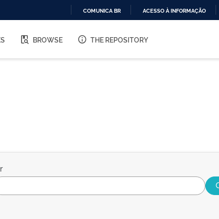
COMUNICA BR
ACESSO À INFORMAÇÃO
IR
PARA
ES
BROWSE
THE REPOSITORY
O
CONTEÚDO
r