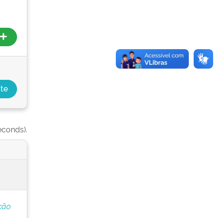
econds).
ção