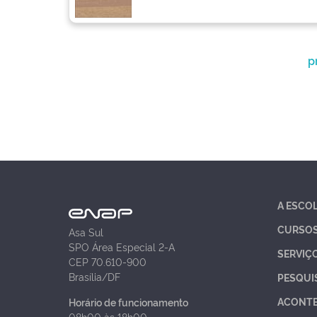
p
A ESCO
CURSO
Asa Sul
SPO Área Especial 2-A
SERVIÇ
CEP 70.610-900
Brasília/DF
PESQUI
ACONT
Horário de funcionamento
08h00 às 18h00