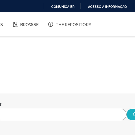
COMUNICA BR
ACESSO À INFORMAÇÃO
IR
PARA
ES
BROWSE
THE REPOSITORY
O
CONTEÚDO
r