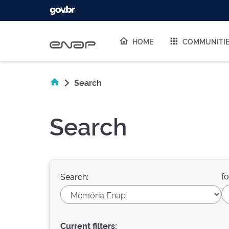
Skip navigation
HOME
COMMUNITI
Search
Search
fo
Search:
Current filters: