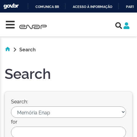
COMUNICA BR
ACESSO À INFORMAÇÃO
PARTI
Skip navigation
IR
PARA
O
CONTEÚDO
Search
Search
Search:
for