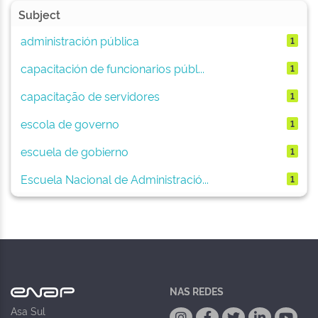
Subject
administración pública
1
capacitación de funcionarios públ...
1
capacitação de servidores
1
escola de governo
1
escuela de gobierno
1
Escuela Nacional de Administració...
1
NAS REDES
Asa Sul