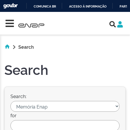
COMUNICA BR
ACESSO À INFORMAÇÃO
PARTI
Skip navigation
IR
PARA
O
CONTEÚDO
Search
Search
Search:
for