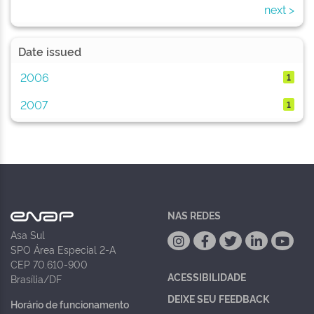
next >
Date issued
2006
1
2007
1
NAS REDES
Asa Sul
SPO Área Especial 2-A
CEP 70.610-900
ACESSIBILIDADE
Brasília/DF
DEIXE SEU FEEDBACK
Horário de funcionamento